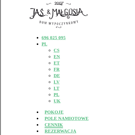
696 025 095
PL
CS
EN
ET
FR
DE
LV
LT
PL
UK
Menu
POKOJE
POLE NAMIOTOWE
CENNIK
REZERWACJA