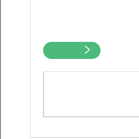
240 zł
/noc
Rezerwuj pokój
Łazienka w pokoju
TV i radio
Lodówka
Dwa zestawy ręczników