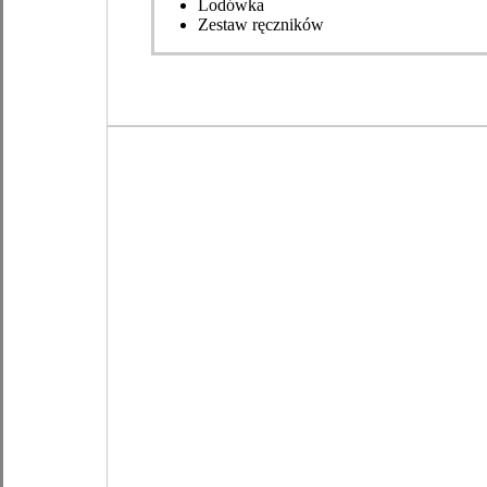
Lodówka
Zestaw ręczników
Pokój 2-osobowy
Nasze pokoje 2-osobowe to doskonały wybór dl