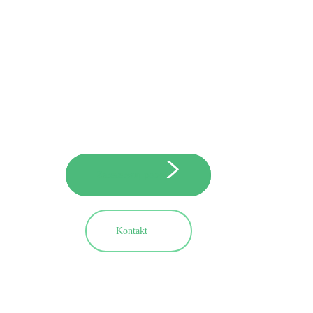
Odkryj wyjątkowe miejsce w sercu Wigierskiego
Parku Narodowego. Pokoje gościnne, pole
namiotowe, kajaki, rowery i wędkarstwo
nad Jeziorem Wigry.
Zarezerwuj pobyt
Kontakt